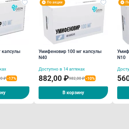
По акции
П
г капсулы
Умифеновир 100 мг капсулы
Умиф
N40
N10
ках
Доступно в 14 аптеках
Досту
882,00 ₽
560
00 ₽
-17%
982,00 ₽
-10%
ину
В корзину