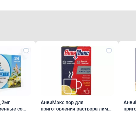
,2мг
АнвиМакс пор для
Анви
венные со
приготовления раствора лимон
приг
м ментола и
5 г пак.N3
лимо