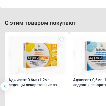
С этим товаром покупают
Аджисепт 0,6мг+1,2мг
Аджисепт 0,6мг+1
леденцы лекарстенные со
леденцы лекарст
вкусом и ароматом меда и
вкусом и аромато
лимона N24
эвкалипта N24