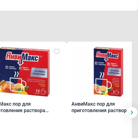
Макс пор для
АнвиМакс пор для
отовления раствора
приготовления раствора
н/мёд 5 г пакетики N12
лимон/мёд 5 г пак.N3