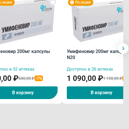
о акции
По акции
еновир 200мг капсулы
Умифеновир 200мг капсулы
N20
пно в 52 аптеках
Доступно в 26 аптеках
,00 ₽
1 090,00 ₽
600,00 ₽
-7%
1 150,00 ₽
-5
В корзину
В корзину