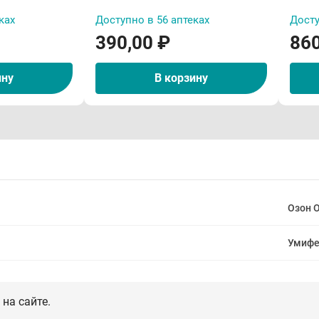
ках
Доступно в 56 аптеках
Досту
390,00 ₽
860
ину
В корзину
Озон 
Умифе
на сайте.