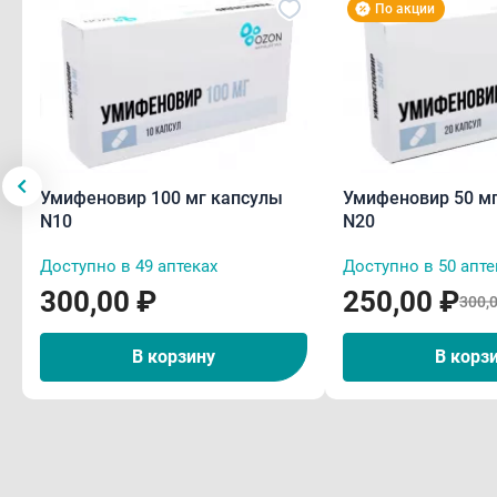
По акции
Умифеновир 100 мг капсулы
Умифеновир 50 м
N10
N20
Доступно в 49 аптеках
Доступно в 50 апте
300,00 ₽
250,00 ₽
300,
В корзину
В корз