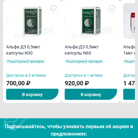
Альфа Д3 0,5мкг
Альфа Д3 0,5мкг
Альфак
капсулы N30
капсулы N60
1мкг к
Рецептурный препарат
Рецептурный препарат
Рецепту
Доступно в 3 аптеках
Доступно в 1 аптеке
Доступн
700,00 ₽
920,00 ₽
1 470
В корзину
В корзину
Подписывайтесь, чтобы узнавать первым об акцияx и
предложениях: