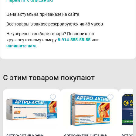
Перейти к описанию
Цена актуальна при заказе на сайте
Все товары в заказе резервируются на 48 часов
Не уверены в выборе товара? Позвоните по
круглосуточному номеру
8-914-555-55-55
или
напишите нам
.
С этим товаром покупают
Артро-Актив крем-
Артро-актив Питание
Артроцин форте к