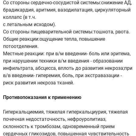
Со стороны сердечно-сосудистой системы:снижение АД,
брадикардия, аритмия, вазодилатация, циркуляторный
коллапс (в т.ч.
с летальным исходом).
Со стороны пищеварительной системы:тошнота, рвота.
Общие реакции:ощущение тепла, повышение
потоотделения.
Местные реакции: при в/м введении- боль или эритема,
при нарушении техники в/м введения - образовании
инфильтрата, абсцесса, вплоть до развития некроза;при
в/в введении- гиперемия, боль, при экстравазации -
риск развития некроза тканей.
Противопоказания к применению
Гиперкальциемия, тяжелая гиперкальциурия, тяжелая
почечная недостаточность, нефроуролитиаз,
склонность к тромбозам, одновременный прием
сердечных гликозидов, повышенная чувствительность