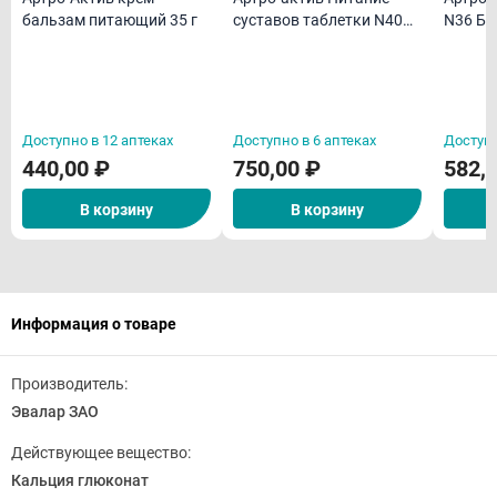
бальзам питающий 35 г
суставов таблетки N40
N36 Б
БАД
Доступно в 12 аптеках
Доступно в 6 аптеках
Доступн
440,00 ₽
750,00 ₽
582,
В корзину
В корзину
Информация о товаре
Производитель:
Эвалар ЗАО
Действующее вещество:
Кальция глюконат