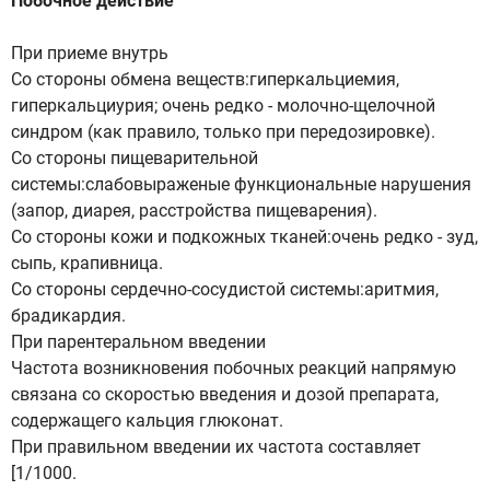
Побочное действие
При приеме внутрь
Со стороны обмена веществ:гиперкальциемия,
гиперкальциурия; очень редко - молочно-щелочной
синдром (как правило, только при передозировке).
Со стороны пищеварительной
системы:слабовыраженые функциональные нарушения
(запор, диарея, расстройства пищеварения).
Со стороны кожи и подкожных тканей:очень редко - зуд,
сыпь, крапивница.
Со стороны сердечно-сосудистой системы:аритмия,
брадикардия.
При парентеральном введении
Частота возникновения побочных реакций напрямую
связана со скоростью введения и дозой препарата,
содержащего кальция глюконат.
При правильном введении их частота составляет
[1/1000.