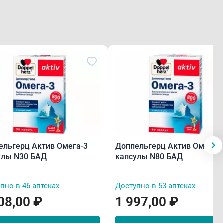
ельгерц Актив Омега-3
Доппельгерц Актив Омега-
улы N30 БАД
капсулы N80 БАД
пно в 46 аптеках
Доступно в 53 аптеках
08,00 ₽
1 997,00 ₽