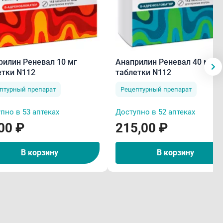
рилин Реневал 10 мг
Анаприлин Реневал 40 мг
етки N112
таблетки N112
птурный препарат
Рецептурный препарат
пно в 53 аптеках
Доступно в 52 аптеках
00 ₽
215,00 ₽
В корзину
В корзину