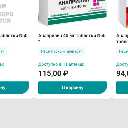
Анаприлин 40 мг таблетки N50
Анап
таблетки N50
*
табл
Рецептурный препарат
Реце
ат
ах
Доступно в 11 аптеках
Досту
115,00 ₽
94,
ину
В корзину