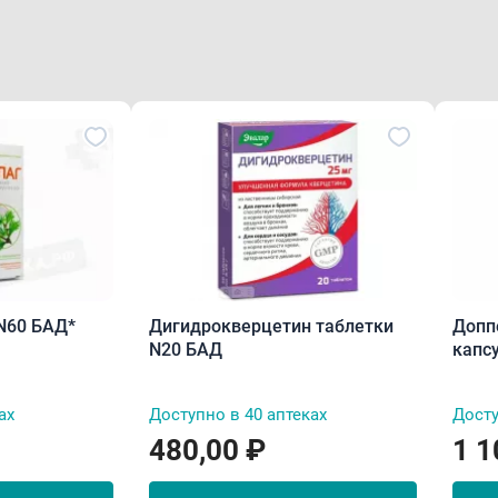
N60 БАД*
Дигидрокверцетин таблетки
Допп
N20 БАД
капс
ах
Доступно в 40 аптеках
Досту
480,00 ₽
1 1