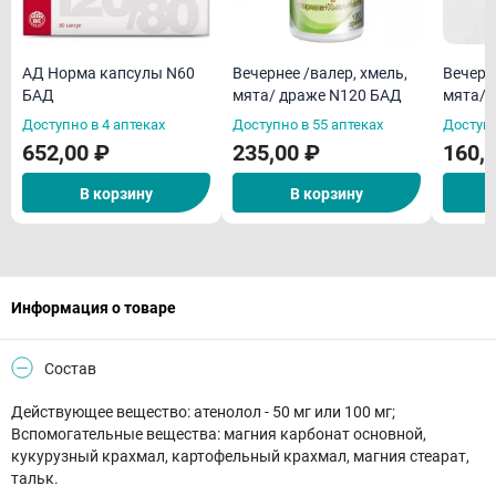
АД Норма капсулы N60
Вечернее /валер, хмель,
Вечерн
БАД
мята/ драже N120 БАД
мята/ 
Доступно в 4 аптеках
Доступно в 55 аптеках
Доступн
652,00 ₽
235,00 ₽
160,
В корзину
В корзину
Информация о товаре
Состав
Действующее вещество: атенолол - 50 мг или 100 мг;
Вспомогательные вещества: магния карбонат основной,
кукурузный крахмал, картофельный крахмал, магния стеарат,
тальк.