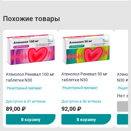
Похожие товары
Атенолол Реневал 50 мг
Атенолол Реневал 100 мг
Атенол
таблетки N30
таблетки N30
N30 #
Рецептурный препарат
Рецептурный препарат
Рецепту
Нет в
Доступно в 47 аптеках
Доступно в 50 аптеках
89,00 ₽
92,00 ₽
В корзину
В корзину