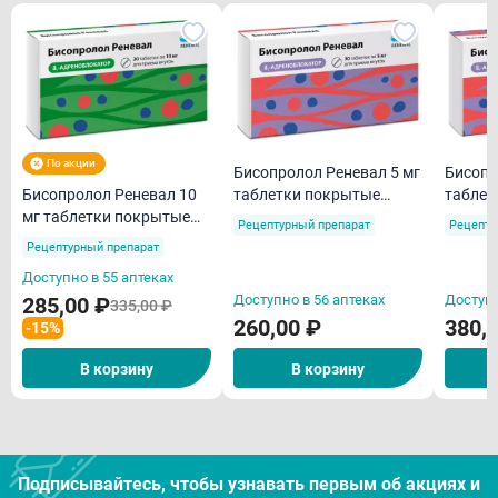
По акции
Бисопролол Реневал 5 мг
Бисопр
Бисопролол Реневал 10
таблетки покрытые
таблет
мг таблетки покрытые
пленочной оболочкой
пленоч
Рецептурный препарат
Рецепту
пленочной оболочкой
N30/Реневал/
N60
Рецептурный препарат
N30
Доступно в 55 аптеках
Доступно в 56 аптеках
Доступн
285,00 ₽
335,00 ₽
260,00 ₽
380,
-15%
В корзину
В корзину
Подписывайтесь, чтобы узнавать первым об акцияx и