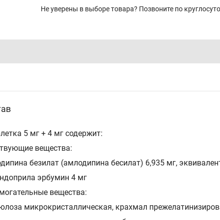
Не уверены в выборе товара? Позвоните по круглосу
тав
блетка 5 мг + 4 мг содержит:
твующие вещества:
дипина безилат (амлодипина бесилат) 6,935 мг, эквивален
ндоприла эрбумин 4 мг
могательные вещества:
юлоза микрокристаллическая, крахмал прежелатинизиров