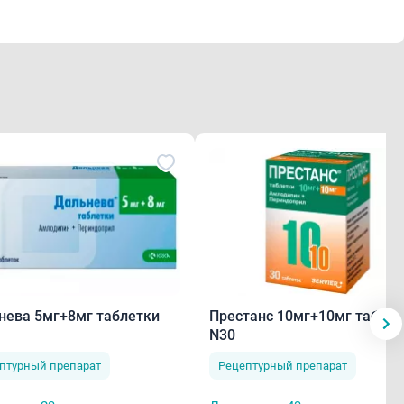
влены).
ила и амлодипина в виде монотерапии: отек,
лечения), дисгевзия (извращение вкуса), парестезия,
щущение сердцебиения, "приливы" крови к коже лица,
а, кашель, боль в животе, тошнота, рвота, диспепсия,
уд, кожная сыпь, экзантема, припухлость в области
ышенная утомляемость, астения.
нева 5мг+8мг таблетки
Престанс 10мг+10мг таблет
N30
птурный препарат
Рецептурный препарат
тром перед приемом пищи. Таблетку следует глотать