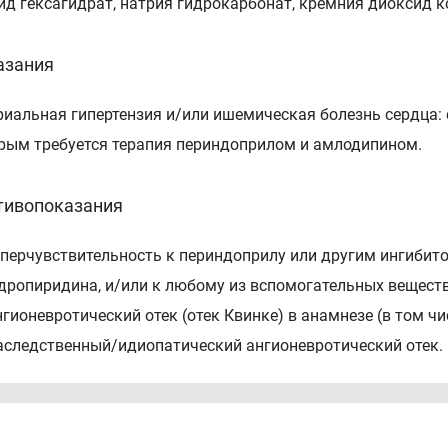
ид гексагидрат, натрия гидрокарбонат, кремния диоксид к
азания
риальная гипертензия и/или ишемическая болезнь сердца:
рым требуется терапия периндоприлом и амлодипином.
тивопоказания
иперчувствительность к периндоприлу или другим ингиби
дропиридина, и/или к любому из вспомогательных веществ
нгионевротический отек (отек Квинке) в анамнезе (в том ч
аследственный/идиопатический ангионевротический отек.
дновременное применение с алискиреном и лекарственным
харным диабетом и/или умеренными или тяжелыми нарушен
ади поверхности тела) (см. разделы "Фармакологические 