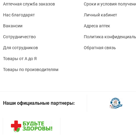
"Про
Аптечная служба заказов
Сроки и условия получен
амло
Нас благодарят
Личный кабинет
паци
Вакансии
Адреса аптек
у па
Сотрудничество
Политика конфиденциаль
Изме
недо
Для сотрудников
Обратная связь
Паци
Товары от А до Я
Для 
Товары по производителям
осто
и "О
Выбо
пров
Наши официальные партнеры:
амло
амло
Дети