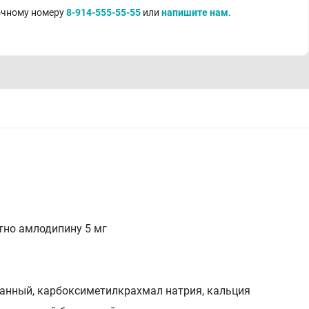
точному номеру
8-914-555-55-55
или
напишите нам
.
тно амлодипину 5 мг
анный, карбоксиметилкрахмал натрия, кальция