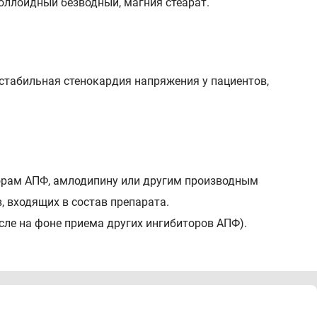
оллоидный безводный, магния стеарат.
 стабильная стенокардия напряжения у пациентов,
торам АПФ, амлодипину или другим производным
, входящих в состав препарата.
исле на фоне приема других ингибиторов АПФ).
и препаратами, содержащими алискирен, у пациентов
иями функции почек (СКФ < 60 мл/мин/1,73 м 2
свойства. Фармакодинамика" и "Взаимодействие с