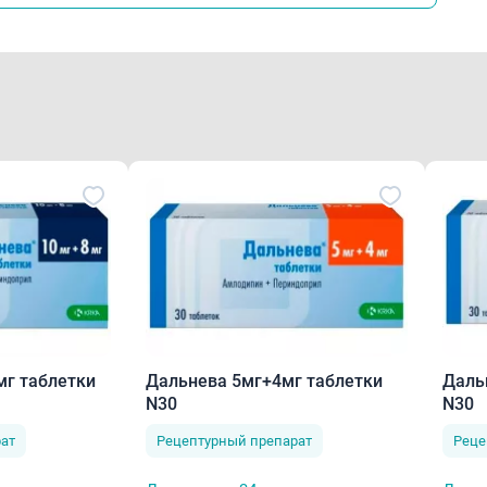
озраст до 18 лет (эффективность и безопасность не устано
очные действия
ме профиля безопасности
олее частые нежелательные реакции при приеме периндопр
ивость, головокружение, головная боль (особенно в начале 
шения зрения (включая диплопию), звон в ушах, вертиго, о
риальная гипотензия (и симптомы, связанные с этим), одышк
нение частоты и характера стула, диарея, запор, кожный з
авов (припухлость в области лодыжек), спазмы мышц, пов
мг таблетки
Дальнева 5мг+4мг таблетки
Даль
соб применения
N30
N30
ат
Рецептурный препарат
Реце
рь, по одной таблетке один раз в день, предпочтительно у