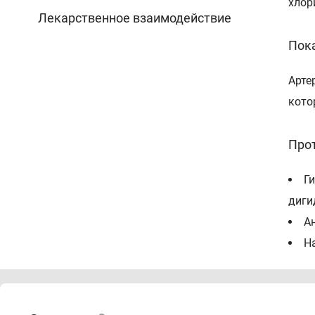
хлор
Лекарственное взаимодействие
Пок
Арте
кото
Про
Г
диги
А
Н
О
с са
площ