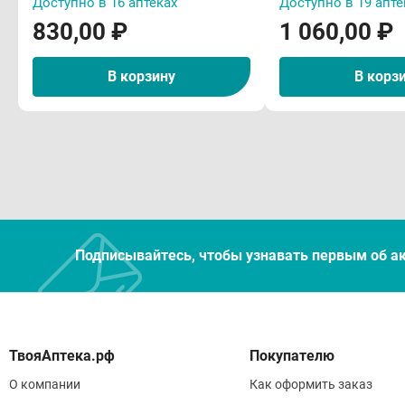
цели
Доступно в 16 аптеках
Доступно в 19 апте
830,00 ₽
1 060,00 ₽
Лека
Даль
В корзину
В корз
амло
При 
инди
пери
Макс
Особ
Паци
Подписывайтесь, чтобы узнавать первым об а
"Осо
Выве
Поэт
Лека
Покупателю
Лека
О компании
Как оформить заказ