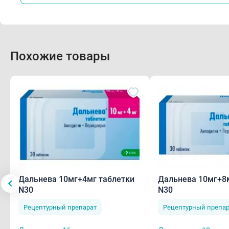
В
Поб
Похожие товары
Резю
Наиб
сонл
нару
арте
изме
суст
Дальнева 10мг+4мг таблетки
Дальнева 10мг+8
Спо
N30
N30
Рецептурный препарат
Рецептурный препар
Внут