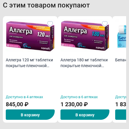
С этим товаром покупают
Аллегра 120 мг таблетки
Аллегра 180 мг таблетки
Бепант
покрытые пленочной
покрытые пленочной
оболочкой N10
оболочкой N10
Доступно в 4 аптеках
Доступно в 6 аптеках
Доступн
845,00 ₽
1 230,00 ₽
1 830
В корзину
В корзину