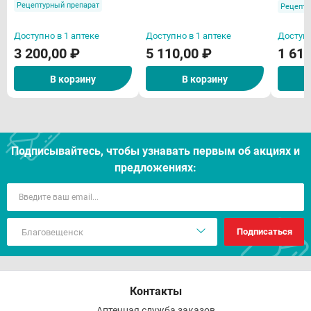
Рецептурный препарат
Рецепту
Доступно в 1 аптеке
Доступно в 1 аптеке
Доступн
3 200,00 ₽
5 110,00 ₽
1 610
В корзину
В корзину
Подписывайтесь, чтобы узнавать первым об акцияx и
предложениях:
Подписаться
Контакты
Аптечная служба заказов