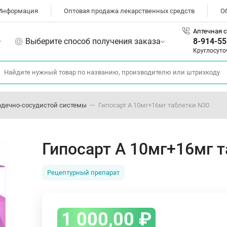
Информация
Оптовая продажа лекарственных средств
О
Аптечная с
Выберите способ получения заказа
8-914-55
Круглосуто
рдечно-сосудистой системы
Гипосарт А 10мг+16мг таблетки N30
Гипосарт А 10мг+16мг 
Рецептурный препарат
1 000,00
₽