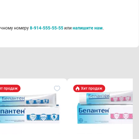
точному номеру
8-914-555-55-55
или
напишите нам
.
ит продаж
Хит продаж