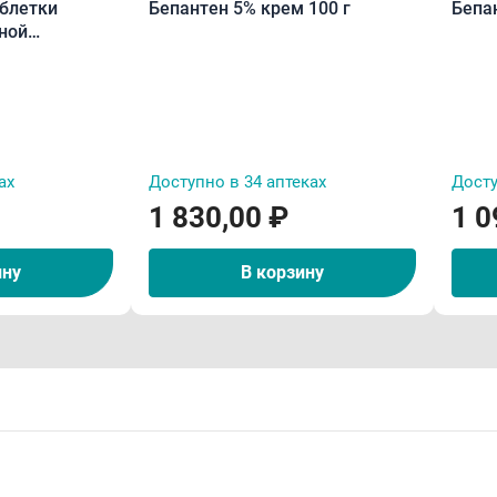
аблетки
Бепантен 5% крем 100 г
Бепа
ной
ах
Доступно в 34 аптеках
Досту
1 830,00 ₽
1 0
ину
В корзину