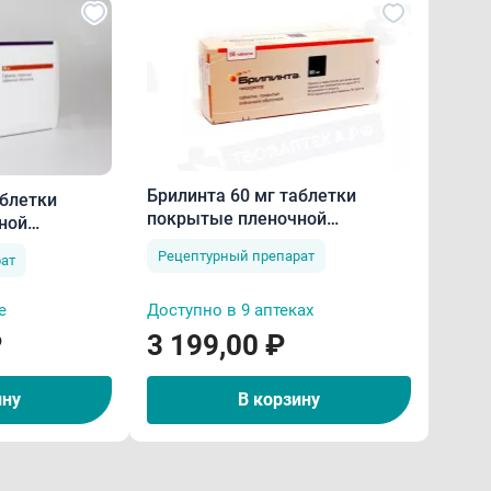
Брилинта 60 мг таблетки
аблетки
покрытые пленочной
ной
оболочкой N56
Рецептурный препарат
ат
е
Доступно в 9 аптеках
₽
3 199,00 ₽
ину
В корзину