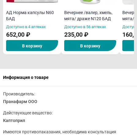
АД Норма капсулы N60
Вечернее /валер, хмель,
Вечерн
БАД
мята/ драже N120 БАД
мята/ 
Доступно в 4 аптеках
Доступно в 56 аптеках
Доступн
652,00 ₽
235,00 ₽
160,
В корзину
В корзину
Информация о товаре
Производитель:
Пранафарм ООО
Действующее вещество:
Каптоприл
Имеются противопаказания, необходима консультация