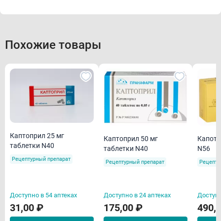
Похожие товары
Каптоприл 25 мг
Каптоприл 50 мг
Капоте
таблетки N40
таблетки N40
N56
Рецептурный препарат
Рецептурный препарат
Рецепту
Доступно в 54 аптеках
Доступно в 24 аптеках
Доступн
31,00 ₽
175,00 ₽
490,