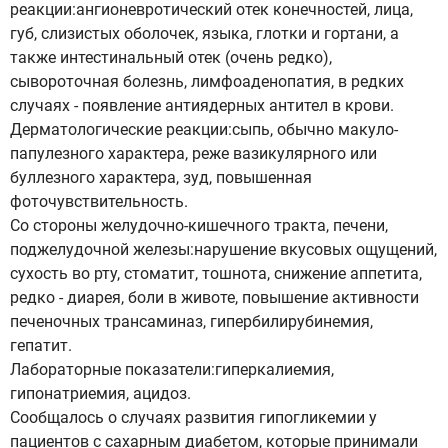
реакции:ангионевротический отек конечностей, лица,
губ, слизистых оболочек, языка, глотки и гортани, а
также интестинальный отек (очень редко),
сывороточная болезнь, лимфоаденопатия, в редких
случаях - появление антиядерных антител в крови.
Дерматологические реакции:сыпь, обычно макуло-
папулезного характера, реже вазикулярного или
буллезного характера, зуд, повышенная
фоточувствительность.
Со стороны желудочно-кишечного тракта, печени,
поджелудочной железы:нарушение вкусовых ощущений,
сухость во рту, стоматит, тошнота, снижение аппетита,
редко - диарея, боли в животе, повышение активности
печеночных трансаминаз, гипербилирубинемия,
гепатит.
Лабораторные показатели:гиперкалиемия,
гипонатриемия, ацидоз.
Сообщалось о случаях развития гипогликемии у
пациентов с сахарным диабетом, которые принимали