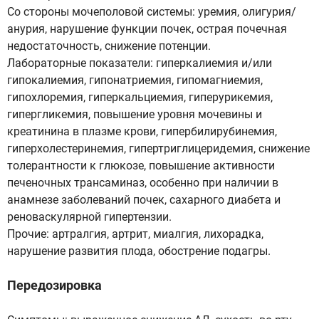
Со стороны мочеполовой системы: уремия, олигурия/
анурия, нарушение функции почек, острая почечная
недостаточность, снижение потенции.
Лабораторные показатели: гиперкалиемия и/или
гипокалиемия, гипонатриемия, гипомагниемия,
гипохлоремия, гиперкальциемия, гиперурикемия,
гипергликемия, повышение уровня мочевины и
креатинина в плазме крови, гипербилирубинемия,
гиперхолестеринемия, гипертриглицеридемия, снижение
толерантности к глюкозе, повышение активности
печеночных трансаминаз, особенно при наличии в
анамнезе заболеваний почек, сахарного диабета и
реноваскулярной гипертензии.
Прочие: артралгия, артрит, миалгия, лихорадка,
нарушение развития плода, обострение подагры.
Передозировка