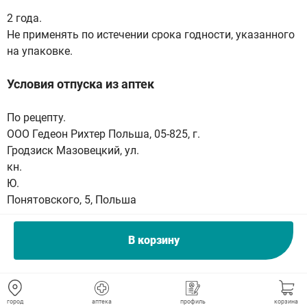
2 года.
Не применять по истечении срока годности, указанного
на упаковке.
Условия отпуска из аптек
По рецепту.
ООО Гедеон Рихтер Польша, 05-825, г.
Гродзиск Мазовецкий, ул.
кн.
Ю.
Понятовского, 5, Польша
Претензии потребителей направлять по адресу:
В корзину
Московское Представительство ОАО Гедеон Рихтер
119049 г.
Москва, 4-й Добрынинский пер.,
город
аптека
профиль
корзина