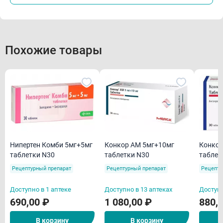
Похожие товары
Нипертен Комби 5мг+5мг
Конкор АМ 5мг+10мг
Конкор АМ 
таблетки N30
таблетки N30
таблет
Рецептурный препарат
Рецептурный препарат
Рецепту
Доступно в 1 аптеке
Доступно в 13 аптеках
Доступн
690,00 ₽
1 080,00 ₽
880,
В корзину
В корзину