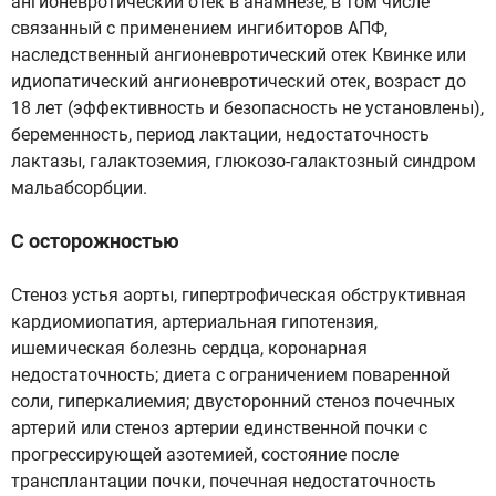
ангионевротический отек в анамнезе, в том числе
связанный с применением ингибиторов АПФ,
наследственный ангионевротический отек Квинке или
идиопатический ангионевротический отек, возраст до
18 лет (эффективность и безопасность не установлены),
беременность, период лактации, недостаточность
лактазы, галактоземия, глюкозо-галактозный синдром
мальабсорбции.
С осторожностью
Стеноз устья аорты, гипертрофическая обструктивная
кардиомиопатия, артериальная гипотензия,
ишемическая болезнь сердца, коронарная
недостаточность; диета с ограничением поваренной
соли, гиперкалиемия; двусторонний стеноз почечных
артерий или стеноз артерии единственной почки с
прогрессирующей азотемией, состояние после
трансплантации почки, почечная недостаточность