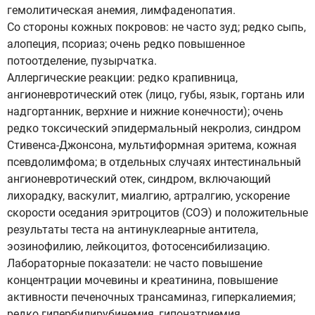
гемолитическая анемия, лимфаденопатия.
Со стороны кожных покровов: не часто зуд; редко сыпь,
алопеция, псориаз; очень редко повышенное
потоотделение, пузырчатка.
Аллергические реакции: редко крапивница,
ангионевротический отек (лицо, губы, язык, гортань или
надгортанник, верхние и нижние конечности); очень
редко токсический эпидермальный некролиз, синдром
Стивенса-Джонсона, мультиформная эритема, кожная
псевдолимфома; в отдельных случаях интестинальный
ангионевротический отек, синдром, включающий
лихорадку, васкулит, миалгию, артралгию, ускорение
скорости оседания эритроцитов (СОЭ) и положительные
результаты теста на антинуклеарные антитела,
эозинофилию, лейкоцитоз, фотосенсибилизацию.
Лабораторные показатели: не часто повышение
концентрации мочевины и креатинина, повышение
активности печеночных трансаминаз, гиперкалиемия;
редко гипербилирубинемия, гипонатриемия.