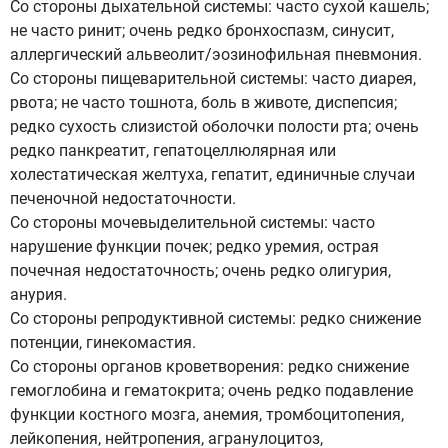
Со стороны дыхательной системы: часто сухой кашель;
не часто ринит; очень редко бронхоспазм, синусит,
аллергический альвеолит/эозинофильная пневмония.
Со стороны пищеварительной системы: часто диарея,
рвота; не часто тошнота, боль в животе, диспепсия;
редко сухость слизистой оболочки полости рта; очень
редко панкреатит, гепатоцеллюлярная или
холестатическая желтуха, гепатит, единичные случаи
печеночной недостаточности.
Со стороны мочевыделительной системы: часто
нарушение функции почек; редко уремия, острая
почечная недостаточность; очень редко олигурия,
анурия.
Со стороны репродуктивной системы: редко снижение
потенции, гинекомастия.
Со стороны органов кроветворения: редко снижение
гемоглобина и гематокрита; очень редко подавление
функции костного мозга, анемия, тромбоцитопения,
лейкопения, нейтропения, агранулоцитоз,