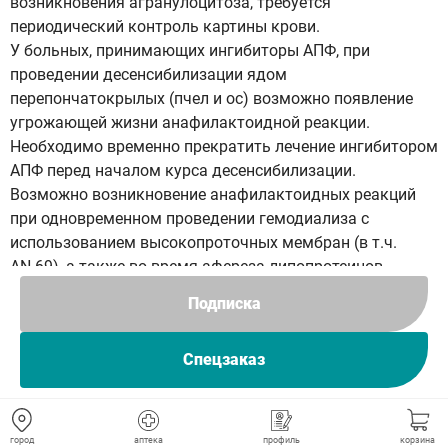
возникновения агранулоцитоза, требуется
периодический контроль картины крови.
У больных, принимающих ингибиторы АПФ, при
проведении десенсибилизации ядом
перепончатокрылых (пчел и ос) возможно появление
угрожающей жизни анафилактоидной реакции.
Необходимо временно прекратить лечение ингибитором
АПФ перед началом курса десенсибилизации.
Возможно возникновение анафилактоидных реакций
при одновременном проведении гемодиализа с
использованием высокопроточных мембран (в т.ч.
AN 69), а также во время афереза липопротеинов
низкой плотности с адсорбцией на декстрана сульфате.
Подписка
Необходимо рассмотреть возможность применения
другого типа мембраны для диализа или другого
Спецзаказ
антигипертензивного средства.
У пациентов с сахарным диабетом требуется
тщательный контроль содержания сахара в крови,
особенно во время первого месяца терапии
город
аптека
профиль
корзина