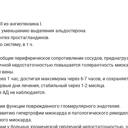
 из ангиотензина I.
му уменьшению выделения альдостерона.
нтез простагландинов.
систему, в т.ч.
 общее периферическое сопротивление сосудов, преднагруз
ечной недостаточностью повышается толерантность миока
 вены.
 1 час, достигая максимума через 6-7 часов, и сохраняетс
рвые дни лечения, стабильный через 1-2 месяца.
 АД не наблюдается.
ции функции поврежденного гломерулярного эндотелия.
звитию гипертрофии миокарда и патологического ремодели
ого миокарда.
и у больных хронической сердечной недостаточностью, 