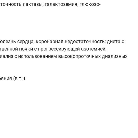
аточность лактазы, галактоземия, глюкозо-
олезнь сердца, коронарная недостаточность; диета с
ственной почки с прогрессирующей азотемией,
одиализ с использованием высокопроточных диализных
ния (в т.ч.