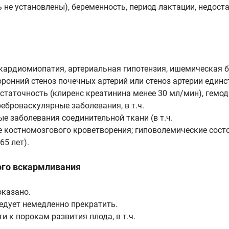
ь не установлены), беременность, период лактации, недост
кардиомиопатия, артериальная гипотензия, ишемическая б
ронний стеноз почечных артерий или стеноз артерии един
остаточность (клиренс креатинина менее 30 мл/мин), гем
еброваскулярные заболевания, в т.ч.
е заболевания соединительной ткани (в т.ч.
е костномозгового кроветворения; гиповолемические состоя
65 лет).
ого вскармливания
оказано.
едует немедленно прекратить.
 к порокам развития плода, в т.ч.