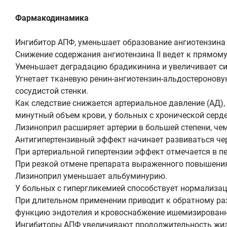
Фармакодинамика
Ингибитор АПФ, уменьшает образование ангиотензина II
Снижение содержания ангиотензина II ведет к прямо
Уменьшает деградацию брадикинина и увеличивает си
Угнетает тканевую ренин-ангиотензин-альдостероновую 
сосудистой стенки.
Как следствие снижается артериальное давление (АД),
минутный объем крови, у больных с хронической серд
Лизиноприл расширяет артерии в большей степени, чем
Антигипертензивный эффект начинает развиваться через
При артериальной гипертензии эффект отмечается в пе
При резкой отмене препарата выраженного повышения
Лизиноприл уменьшает альбуминурию.
У больных с гипергликемией способствует нормализа
При длительном применении приводит к обратному ра
функцию эндотелия и кровоснабжение ишемизированн
Ингибиторы АПФ увеличивают продолжительность жизн