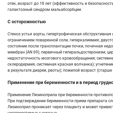
отек, возраст до 18 лет (эффективность и безопасност
галактозный синдром мальабсорбции.
С осторожностью
Стеноз устья аорты, гипертрофическая обструктивная 
ограничением поваренной соли, гиперкалиемия; двусто
состояние после трансплантации почки, почечная нед
мембран (AN 69); первичный гиперальдостеронизм; цер
недостаточность мозгового кровообращения; системны
склеродермия, системная красная волчанка); угнетени
в результате диареи, рвоты); пожилой возраст (старше 
Применение при беременности и в период грудн
Применение Лизиноприла при беременности противоп
При подтверждении беременности прием препарата сл
Лизиноприл проникает через плаценту и может привести
несовместимых с жизнью.