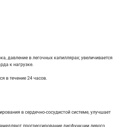
ка, давление в легочных капиллярах; увеличивается
рда к нагрузке.
я в течение 24 часов.
рования в сердечно-сосудистой системе, улучшает
замедляют прогрессирование дисфункции левого