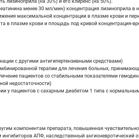
ь лизиноприла (на 30%) и его клиренс (на 50%).
реатинина менее 30 мл/мин) концентрация лизиноприла в
ижения максимальной концентрации в плазме крови и пер
та в плазме крови и площадь под кривой концентрация-вре
инации с другими антигипертензивными средствами)
комбинированной терапии для лечения больных, принимающ
 лечение пациентов со стабильными показателями гемодин
ной недостаточности)
и у пациентов с сахарным диабетом 1 типа с нормальным 
ругим компонентам препарата, повышенная чувствительно
ем ингибиторов АПФ, наследственный ангионевротический 