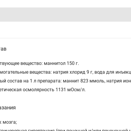
тав
твующее вещество: маннитол 150 г.
могательные вещества: натрия хлорид 9 г, вода для инъекц
ый состав на 1 л препарата: маннит 823 ммоль, натрия ион 
етическая осмолярность 1131 мОсм/л.
азания
к мозга;
утричерепная гипертензия (при почечной и/или печеночной 