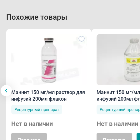
Со с
Похожие товары
Со с
Со с
Со с
Со с
Маннит 150 мг/мл раствор для
Маннит 150 мг/мл
поче
инфузий 200мл флакон
инфузий 200мл ф
Рецептурный препарат
Рецептурный препар
Со с
Нет в наличии
Нет в наличии
серд