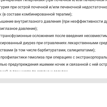
игурия при острой почечной и/или печеночной недостаточ
к (в составе комбинированной терапии);
вышение внутриглазного давления (при неэффективности д
риглазное давление);
сттрансфузионные осложнения после введения несовместим
рсированный диурез при отравлениях лекарственными ср
ствами (в том числе барбитуратами, салицилатами);
я профилактики гемолиза при операциях с экстракорпора
целью предупреждения ишемии ночек и связанной с ней ост
аций, в том числе па сердце и сосудах.
тивопоказания
вышенная чувствительность к компонентам препарата, анур
лом поражении;