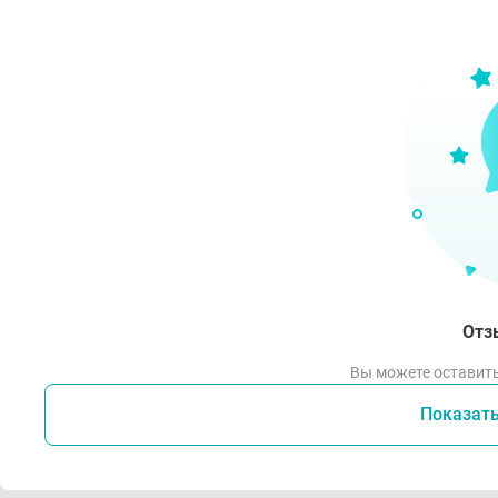
- де
- оте
- ос
- хр
серд
- ге
- на
- вы
- де
Отз
Поб
Вы можете оставить
Показат
Со с
дисп
(уве