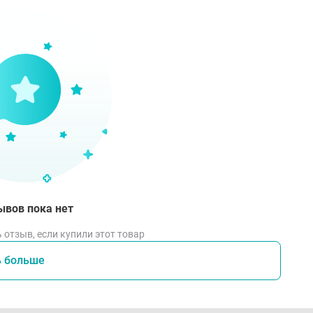
гидратация тяжелой степени тяжести;
к легких;
трая левожелудочковая сердечная недостаточность;
оническая сердечная недостаточность III-IV функциональн
ечной недостаточности Нью-Йоркской кардиологической а
моррагический инсульт, субарахноидальное кровоизлияние 
рушение проницаемости гематоэнцефалического барьера;
раженные гипонатриемия, гипохлоремия и гипокалиемия;
тский возраст до 12 лет (эффективность и безопасность не 
ывов пока нет
очные действия
 отзыв, если купили этот товар
ь больше
тороны обмена веществ и питания: обезвоживание (основны
епсия, сухость во рту. жажда, снижение артериального дав
личение объема циркулирующей крови, гипонатриемия, гип