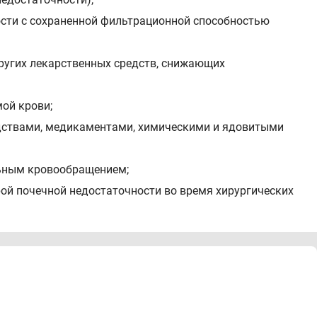
ности с сохраненной фильтрационной способностью
ругих лекарственных средств, снижающих
ой крови;
едствами, медикаментами, химическими и ядовитыми
льным кровообращением;
рой почечной недостаточности во время хирургических
ия на фоне острого некроза канальцев почек при их