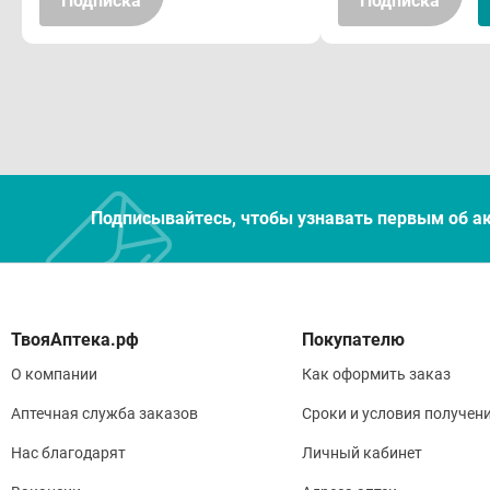
Подписка
Подписка
Со с
Общи
Спо
Внут
Подписывайтесь, чтобы узнавать первым об а
паци
суто
(мож
Покупателю
Паци
О компании
Как оформить заказ
капе
Аптечная служба заказов
Сроки и условия получен
уров
Нас благодарят
Личный кабинет
возм