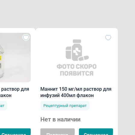
тороны желудочно-кишечного тракта: тошнота, рвота.
тороны иммунной системы: крапивница.
тороны кожи и подкожных тканей: кожная сыпь.
тороны нервной системы: галлюцинации, головная боль, го
тороны почек и мочевыводящих путей: избыточный диурез,
 раствор для
Маннит 150 мг/мл раствор для
чная недостаточность.
лакон
инфузий 400мл флакон
ат
Рецептурный препарат
тороны сердечно-сосудистой системы: тахикардия, боли за
Нет в наличии
ечная недостаточность.