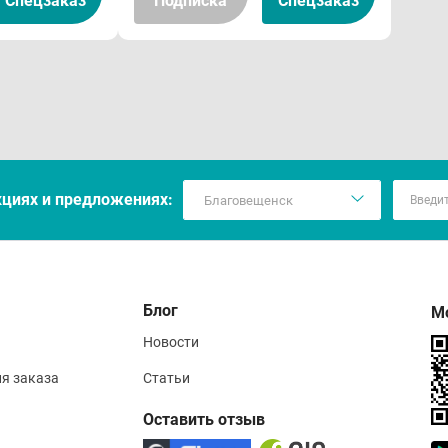
Спецзаказ
Подписка
Спецзаказ
тороны органов дыхания: отек легких.
е нарушения и расстройства в месте введения: озноб, лих
соб применения
ривенно (медленно струйно или капельно). Доза вводимого 
кцияx и предложениях:
ента и сопутствующей терапии. Профилактическая доза соста
чная доза не должна превышать 140-180 г. Перед введение
но на водяной бане).
Блог
М
ентам с олигурией или подозрением на почечную недостат
Новости
льно пробную дозу (200 мг/кг массы тела) в течение 3-5 ми
ия заказа
Статьи
ень диуреза в течение 2-3 часов после введения составляет
Оставить отзыв
ожно повторное введение тест-дозы. При отсутствии эффе