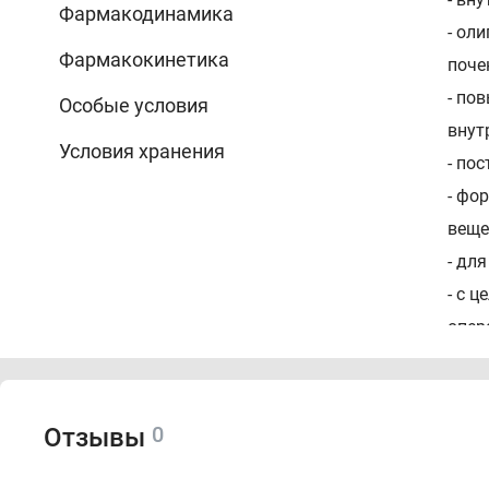
Фармакодинамика
- ол
Фармакокинетика
поче
- по
Особые условия
внут
Условия хранения
- по
- фо
веще
- дл
- с 
опер
Про
0
Отзывы
- По
тяже