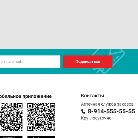
орадка, тромбофлебит.
препарата зависит от возраста, веса, состояния
Подписаться
вляет 0,5 г/кг массы тела, лечебная 1,0-1,5 г/кг;
м препарат следует подогреть до температуры 37 °С
Контакты
обильное приложение
очность следует предварительно ввести внутривенно
Аптечная служба заказов
8-914-555-55-55
нут. Ответ на тест-дозу считается достаточным, если
Круглосуточно
 30-50 мл/ч. В случае отсутствия адекватного ответа
кта после повторного введения от дальнейшего