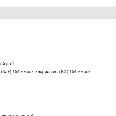
ий до 1 л.
(Na+) 154 ммоль, хлорида ион (Сl-) 154 ммоль.
недостаточности);