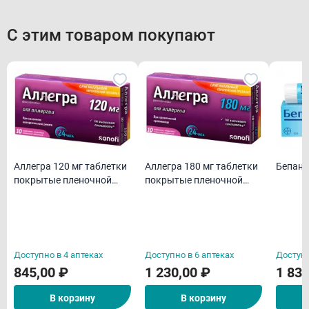
С этим товаром покупают
Аллегра 120 мг таблетки
Аллегра 180 мг таблетки
Бепант
покрытые пленочной
покрытые пленочной
оболочкой N10
оболочкой N10
Доступно в 4 аптеках
Доступно в 6 аптеках
Доступн
845,00 ₽
1 230,00 ₽
1 830
В корзину
В корзину