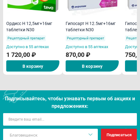
Ордисс Н 12,5мг+16мг
Гипосарт Н 12.5мг+16мг
Гипоса
таблетки N30
таблетки N30
таблет
Рецептурный препарат
Рецептурный препарат
Рецепту
Доступно в 55 аптеках
Доступно в 55 аптеках
Доступн
1 720,00 ₽
870,00 ₽
750,
В корзину
В корзину
Подписывайтесь, чтобы узнавать первым об акцияx и
предложениях:
Подписаться