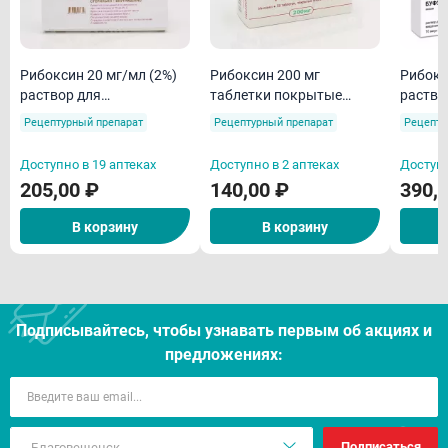
Рибоксин 20 мг/мл (2%)
Рибоксин 200 мг
Рибокс
раствор для
таблетки покрытые
раство
внутривенного введения
пленочной оболочкой
внутри
Рецептурный препарат
Рецептурный препарат
Рецепту
10мл ампулы N10
N50
10мл а
Ренева
Доступно в 19 аптеках
Доступно в 2 аптеках
Доступн
205,00 ₽
140,00 ₽
390,
В корзину
В корзину
Подписывайтесь, чтобы узнавать первым об акцияx и
предложениях:
Подписаться