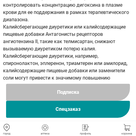
контролировать концентрацию дигоксина в плазме
крови для ее поддержания в рамках терапевтического
диапазона.
Калийсберегающие диуретики или калийсодержащие
пищевые добавки Антагонисты рецепторов
ангиотензина II, такие как телмисартан, снижают
вызываемую диуретиком потерю калия.
Калийсберегающие диуретики, например,
спиронолактон, эплеренон, триамтерен или амилорид,
калийсодержащие пищевые добавки или заменители
соли могут привести к значимому повышению
содержания калия в плазме крови.
Подписка
Если сопутствующее применение показано, поскольку
имеется документально подтвержденная
гипокалиемия, их следует применять с осторожностью
Спецзаказ
и на фоне регулярного контроля содержания калия в
плазме крови.
Препараты лития
город
аптека
профиль
корзина