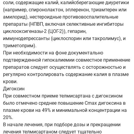
соли, содержащие калий, калийсберегающие диуретики
(например, спиронолактон, эплеренон, триамтерен или
амилорид), нестероидные противовоспалительные
препараты (НПВП, включая селективные ингибиторы
циклооксигеназы-2 (ЦОГ-2)), гепарин,
иммунодепрессанты (циклоспорин или такролимус), и
триметоприм).
При необходимости на фоне документально
подтвержденной гипокалиемии совместное применение
препаратов следует осуществлять с осторожностью и
регулярно контролировать содержание калия в плазме
крови.
Дигоксин
При совместном приеме телмисартана с дигоксином
было отмечено среднее повышение Cmax дигоксина в
плазме крови на 49% и минимальной концентрации на
20%.
В начале лечения, при подборе дозы и прекращении
лечения телмисартаном следует тщательно