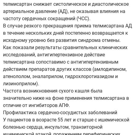
телмисартан снижает систолическое и диастолическое
артериальное давление (АД), не оказывая влияния на
частоту сердечных сокращений (ЧСС).
В случае резкого прекращения приема телмисартана АД
в течение нескольких дней постепенно возвращается к
исходному уровню без развития синдрома отмены.
Как показали результаты сравнительных клинических
исследований, антигипертензивное действие
телмисартана сопоставимо с антигипертензивным
действием препаратов других классов (амлодипином,
атенололом, эналаприлом, гидрохлоротиазидом и
лизиноприлом).
Частота возникновения сухого кашля была
значительно ниже на фоне применения телмисартана в
отличие от ингибиторов АПФ.
Профилактика сердечно-сосудистых заболеваний
У пациентов в возрасте 55 лет и старше с ишемической
болезнью сердца, инсультом, транзиторной
ишемической атакой, поражением периферических