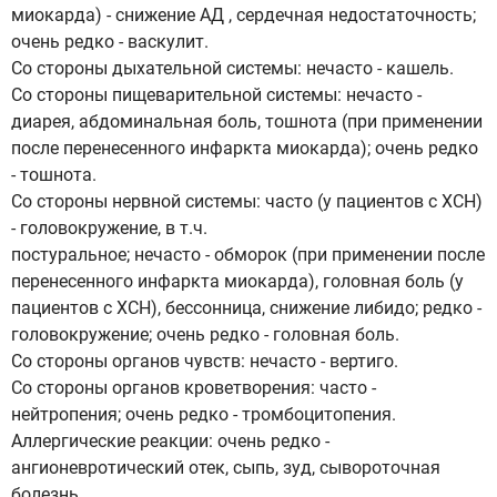
миокарда) - снижение АД , сердечная недостаточность;
очень редко - васкулит.
Со стороны дыхательной системы: нечасто - кашель.
Со стороны пищеварительной системы: нечасто -
диарея, абдоминальная боль, тошнота (при применении
после перенесенного инфаркта миокарда); очень редко
- тошнота.
Со стороны нервной системы: часто (у пациентов с ХСН)
- головокружение, в т.ч.
постуральное; нечасто - обморок (при применении после
перенесенного инфаркта миокарда), головная боль (у
пациентов с ХСН), бессонница, снижение либидо; редко -
головокружение; очень редко - головная боль.
Со стороны органов чувств: нечасто - вертиго.
Со стороны органов кроветворения: часто -
нейтропения; очень редко - тромбоцитопения.
Аллергические реакции: очень редко -
ангионевротический отек, сыпь, зуд, сывороточная
болезнь.