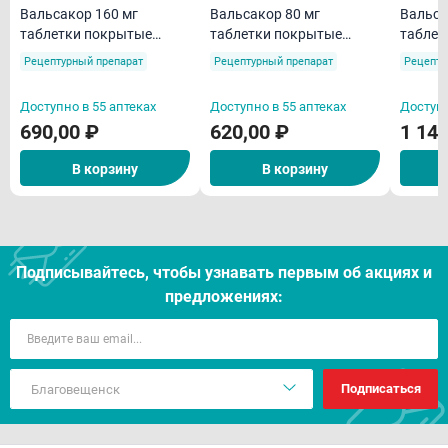
Вальсакор 160 мг
Вальсакор 80 мг
Вальса
таблетки покрытые
таблетки покрытые
таблет
пленочной оболочкой
пленочной оболочкой
пленоч
Рецептурный препарат
Рецептурный препарат
Рецепту
N30
N30
N90
Доступно в 55 аптеках
Доступно в 55 аптеках
Доступн
690,00 ₽
620,00 ₽
1 140
В корзину
В корзину
Подписывайтесь, чтобы узнавать первым об акцияx и
предложениях:
Подписаться