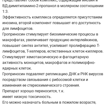
Представляет собой комплекс, содержащий инозин и
ВД-диметиламино-2-пропанол в молярном соотношении
1:3.
Эффективность комплекса определяется присутствием
инозина, второй компонент повышает его доступность
для лимфоцитов.
Гроприносин стимулирует биохимические процессы в
макрофагах, увеличивает продукцию интерлейкинов,
повышает синтез антител, усиливает пролиферацию Т-
лимфоцитов, Т-хелперов, естественных клеток-киллеров.
Стимулирует хемотаксическую и фагоцитарную
активность моноцитов, макрофагов и полиморфно-
ядерных клеток.
Гроприносин подавляет репликацию ДНК и РНК вирусов
посредством связывания с рибосомой клетки и
изменения ее стереохимического строения.
Препарат хорошо переносится, т.к.
имеет низкую токсичность.
Его можно назначать больным в пожилом возрасте,