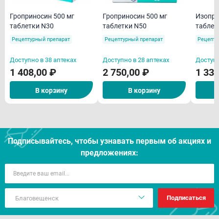
Гроприносин 500 мг
Гроприносин 500 мг
Изопри
таблетки N30
таблетки N50
таблет
Рецептурный препарат
Рецептурный препарат
Рецепту
Доступно в 38 аптеках
Доступно в 28 аптеках
Доступн
1 408,00 ₽
2 750,00 ₽
1 330
В корзину
В корзину
Подписывайтесь, чтобы узнавать первым об акцияx и
предложениях:
Подписаться