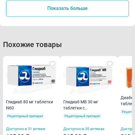
Показать больше
Похожие товары
Диабет
Глидиаб 80 мг таблетки
Глидиаб МВ 30 мг
таблет
N60
таблетки с
N30
Рецепту
модифицированным
Рецептурный препарат
Рецептурный препарат
высвобождением N60
Доступно в 31 аптеке
Доступно в 35 аптеках
Доступн