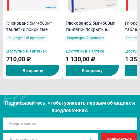
Глюкованс 5мг+500мг
Глюкованс 2,5мг+500мг
Глюков
таблетки покрытые
таблетки покрытые
таблет
пленочной оболочкой
пленочной оболочкой
пленоч
Рецептурный препарат
Рецептурный препарат
Рецепту
N30
N60
N60
Доступно в 3 аптеках
Доступно в 1 аптеке
Доступн
710,00 ₽
1 130,00 ₽
1 350
В корзину
В корзину
Подписывайтесь, чтобы узнавать первым об акцияx и
предложениях:
Подписаться