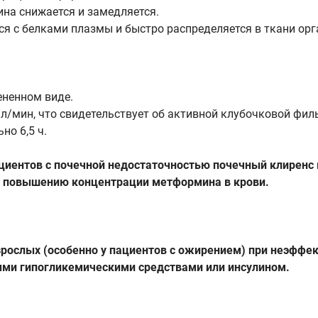
на снижается и замедляется.
я с белками плазмы и быстро распределяется в ткани орг
ененном виде.
л/мин, что свидетельствует об активной клубочковой фил
но 6,5 ч.
ациентов с почечной недостаточностью почечный клирен
т к повышению концентрации метформина в крови.
зрослых (особенно у пациентов с ожирением) при неэффек
ыми гипогликемическими средствами или инсулином.