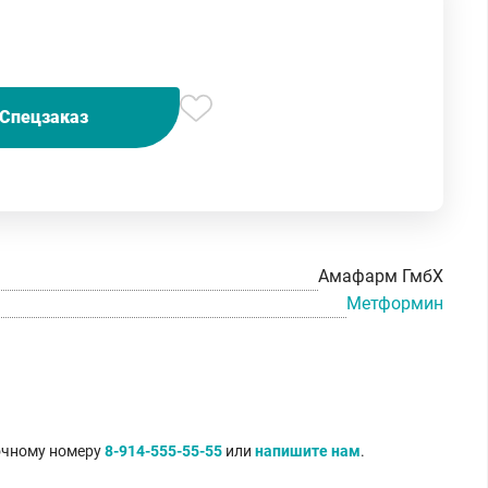
Спецзаказ
Амафарм ГмбХ
Метформин
точному номеру
8-914-555-55-55
или
напишите нам
.