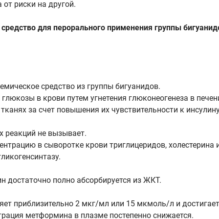
а от риски на другой.
средство для перорального применения группы бигуанид
мическое средство из группы бигуанидов.
глюкозы в крови путем угнетения глюконеогенеза в печен
 тканях за счет повышения их чувствительности к инсули
х реакций не вызывает.
ентрацию в сыворотке крови триглицеридов, холестерина 
гликогенсинтазу.
н достаточно полно абсорбируется из ЖКТ.
т приблизительно 2 мкг/мл или 15 мкмоль/л и достигается
нтрация метформина в плазме постепенно снижается.