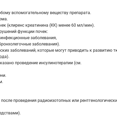
бому вспомогательному веществу препарата.
ома.
ек (клиренс креатинина (КК) менее 60 мл/мин).
арушений функции почек:
е инфекционные заболевания,
 бронхолегочные заболевания).
ких заболеваний, которые могут приводить к развитию тк
рда).
казано проведение инсулинотерапии (см.
ни.
м.
8 ч после проведения радиоизотопных или рентгенологичес
едствами).