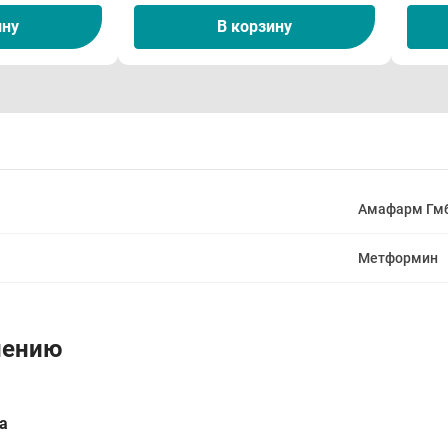
ину
В корзину
Амафарм Гм
Метформин
нению
а