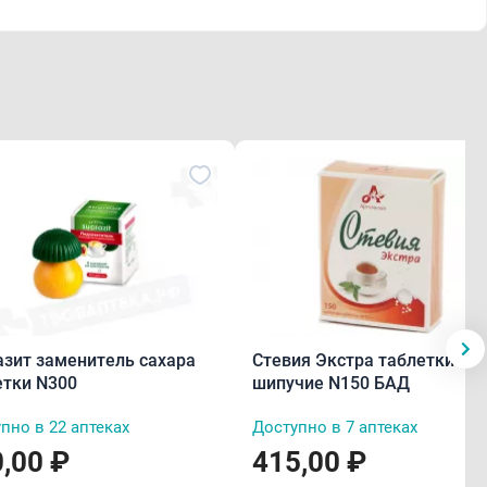
азит заменитель сахара
Стевия Экстра таблетки
етки N300
шипучие N150 БАД
пно в 22 аптеках
Доступно в 7 аптеках
,00 ₽
415,00 ₽