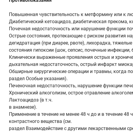
Противопоказания
Повышенная чувствительность к метформину или к лю
Диабетический кетоацидоз, диабетическая прекома, к
Почечная недостаточность или нарушение функции поч
Острые состояния, протекающие с риском развития н
дегидратация (при диарее, рвоте), лихорадка, тяжелы
состояния гипоксии (шок, сепсис, почечные инфекции,
Клинически выраженные проявления острых и хроничес
дыхательная недостаточность, острый инфаркт миока
Обширные хирургические операции и травмы, когда по
раздел Особые указания).
Печеночная недостаточность, нарушение функции пече
Хронический алкоголизм, острое отравление алкоголе
Лактоацидоз (в т.ч.
в анамнезе).
Применение в течение не менее 48 ч до и в течение 4
контрастного вещества (см.
раздел Взаимодействие с другими лекарственными ср