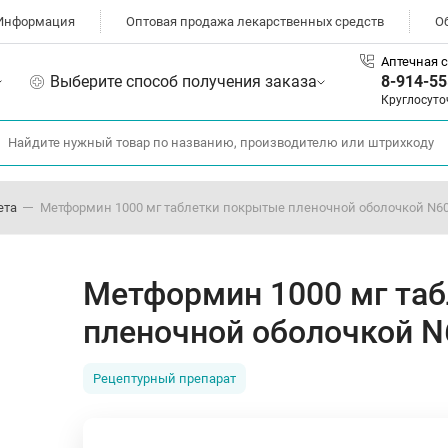
Информация
Оптовая продажа лекарственных средств
О
Аптечная с
Выберите способ получения заказа
8-914-55
Круглосуто
ета
Метформин 1000 мг таблетки покрытые пленочной оболочкой N6
Метформин 1000 мг та
пленочной оболочкой N
Рецептурный препарат