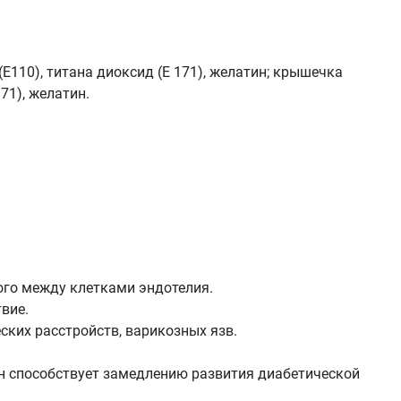
Е110), титана диоксид (Е 171), желатин; крышечка
71), желатин.
го между клетками эндотелия.
вие.
ских расстройств, варикозных язв.
он способствует замедлению развития диабетической