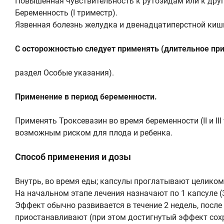
Повышенная чувствительность к рутозидам или к дру
Беременность (I триместр).
Язвенная болезнь желудка и двенадцатиперстной кишки
С осторожностью следует применять (длительное прим
раздел Особые указания).
Применение в период беременности.
Применять Троксевазин во время беременности (II и II
возможным риском для плода и ребенка.
Способ применения и дозы
Внутрь, во время еды; капсулы проглатывают целиком
На начальном этапе лечения назначают по 1 капсуле (3
Эффект обычно развивается в течение 2 недель, посл
приостанавливают (при этом достигнутый эффект сохр