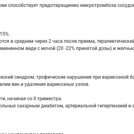
крови способствует предотвращению микротромбоза сосудов
 15%.
я в среднем через 2 часа после приема, терапевтический 
змененном виде с мочой (20 -22% принятой дозы) и желчью
еский синдром, трофические нарушения при варикозной бо
апии вен и удаления варикозных узлов.
, начиная со II триместра.
больных сахарным диабетом, артериальной гипертензией и 