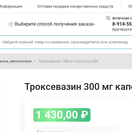
Информация
Оптовая продажа лекарственных средств
О
Аптечная с
Выберите способ получения заказа
8-914-55
Круглосуто
коза, венотоники
Троксевазин 300 мг капсулы N50
Троксевазин 300 мг ка
1 430,00
₽