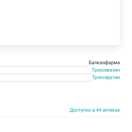
Балканфарма
Троксевазин
Троксерутин
Доступно в 44 аптеках