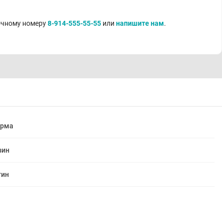
точному номеру
8-914-555-55-55
или
напишите нам
.
арма
зин
тин