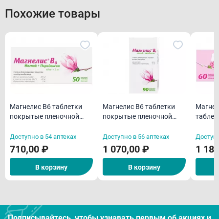
Похожие товары
Магнелис В6 таблетки
Магнелис В6 таблетки
Магнелис 
покрытые пленочной
покрытые пленочной
таблет
оболочкой N50
оболочкой N90
пленоч
N60
Доступно в 54 аптеках
Доступно в 56 аптеках
Доступн
710,00 ₽
1 070,00 ₽
1 180
В корзину
В корзину
Подписывайтесь, чтобы узнавать первым об акцияx и