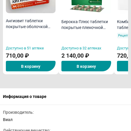
Ангиовит таблетки
Берокка Плюс таблетки
Комбил
покрытые оболочкой
покрытые пленочной
таблет
N60/Алтайвитамины
оболочкой N30
пленоч
Рецепту
N30
Доступно в 51 аптеке
Доступно в 32 аптеках
Доступн
710,00 ₽
2 140,00 ₽
720,
В корзину
В корзину
Информация о товаре
Производитель:
Виал
Действующее вещество: