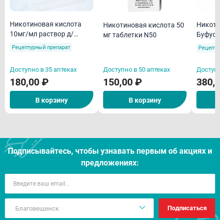
Никотиновая кислота
Никоти
Никотиновая кислота 50
10мг/мл раствор д/
Буфус 
мг таблетки N50
инъекций 1мл N10
Ренева
Рецептурный препарат
Рецепту
Доступно в 35 аптеках
Доступно в 50 аптеках
Доступн
180,00 ₽
150,00 ₽
380,
В корзину
В корзину
Подписывайтесь, чтобы узнавать первым об акцияx и
предложениях:
Подписаться