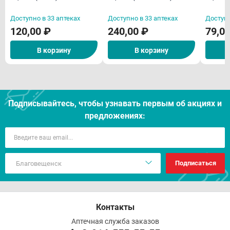
раствор для приёма
300мг/мл раствор для
капсул
внутрь масляный 20мл
приёма внутрь масляный
Доступно в 33 аптеках
Доступно в 33 аптеках
Доступн
50мл
120,00 ₽
240,00 ₽
79,0
В корзину
В корзину
Подписывайтесь, чтобы узнавать первым об акцияx и
предложениях:
Подписаться
Контакты
Аптечная служба заказов