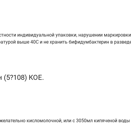
стности индивидуальной упаковки, нарушении маркировки
ратурой выше 40С и не хранить бифидумбактерин в развед
 (5?108) КОЕ.
 желательно кисломолочной, или с 3050мл кипяченой воды