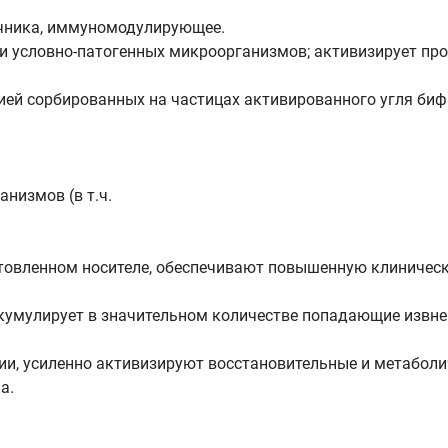
чника, иммуномодулирующее.
 и условно-патогенных микроорганизмов; активизирует п
ией сорбированных на частицах активированного угля би
анизмов (в т.ч.
товленном носителе, обеспечивают повышенную клиничес
кумулирует в значительном количестве попадающие извне
, усиленно активизируют восстановительные и метаболич
а.