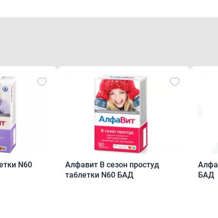
етки N60
Алфавит В сезон простуд
Алфа
таблетки N60 БАД
БАД