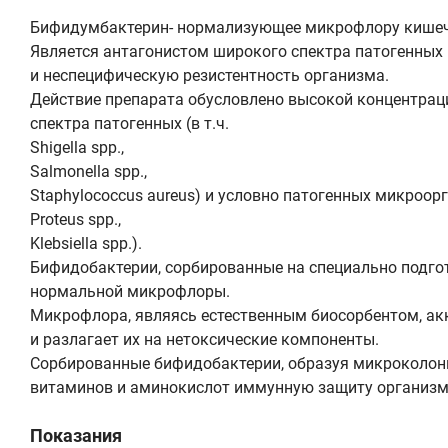
Бифидумбактерин- нормализующее микрофлору кише
Является антагонистом широкого спектра патогенных
и неспецифическую резистентность организма.
Действие препарата обусловлено высокой концентрац
спектра патогенных (в т.ч.
Shigella spp.,
Salmonella spp.,
Staphylococcus aureus) и условно патогенных микроорг
Proteus spp.,
Klebsiella spp.).
Бифидобактерии, сорбированные на специально подго
нормальной микрофлоры.
Микрофлора, являясь естественным биосорбентом, ак
и разлагает их на нетоксические компоненты.
Сорбированные бифидобактерии, образуя микроколонии
витаминов и аминокислот иммунную защиту организм
Показания