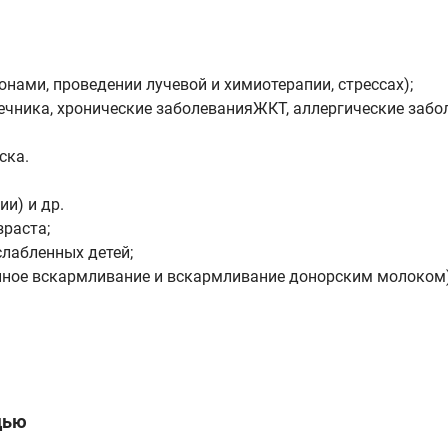
нами, проведении лучевой и химиотерапии, стрессах);
чника, хронические заболеванияЖКТ, аллергические забол
ска.
и) и др.
зраста;
слабленных детей;
енное вскармливание и вскармливание донорским молоком)
дью