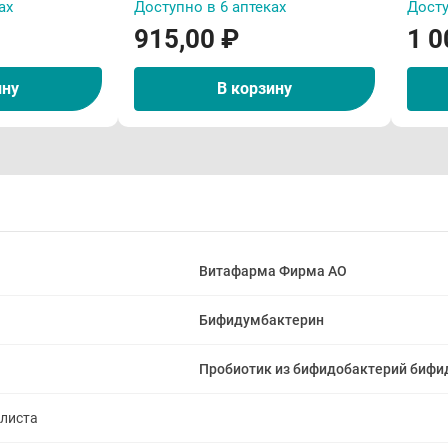
ах
Доступно в 6 аптеках
Досту
915,00 ₽
1 0
ину
В корзину
Витафарма Фирма АО
Бифидумбактерин
Пробиотик из бифидобактерий биф
алиста