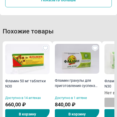
Похожие товары
Фламин гранулы для
Фламин 50 мг таблетки
Фламин
приготовления суспензия
N30
N30
для детей 1,38г пакетики
Нет в
N20
Доступно в 14 аптеках
Доступно в 1 аптеке
660,00 ₽
840,00 ₽
В корзину
В корзину