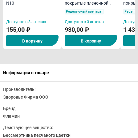
N10
покрытые пленочной
покрыт
оболочкой N10
оболоч
Рецептурный препарат
Рецепту
Доступно в 3 аптеках
Доступно в 3 аптеках
Доступн
155,00 ₽
930,00 ₽
1 430
В корзину
В корзину
Информация о товаре
Производитель:
Здоровье Фирма ООО
Бренд:
Фламин
Действующее вещество:
Бессмертника песчаного цветки