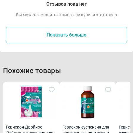
Отзывов пока нет
Вы можете оставить отзыв, если купили этот товар
Показать больше
Похожие товары
Гевискон Двойное
Гевискон суспензия для
Гевиск
Действие суспензия для
внутреннего применения
суспен