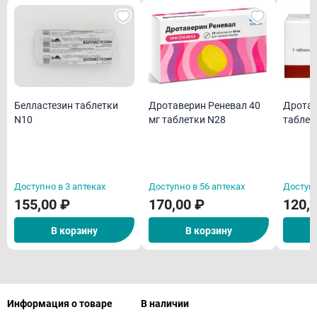
Белластезин таблетки
Дротаверин Реневал 40
Дротав
N10
мг таблетки N28
таблет
Доступно в 3 аптеках
Доступно в 56 аптеках
Доступн
155,00 ₽
170,00 ₽
120,
В корзину
В корзину
Информация о товаре
В наличии