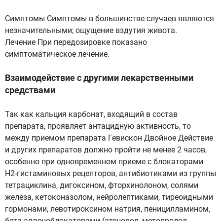
Симптомы Симптомы в большинстве случаев являются
незначительными; ощущение вздутия живота.
Лечение При передозировке показано
симптоматическое лечение.
Взаимодействие с другими лекарственными
средствами
Так как кальция карбонат, входящий в состав
препарата, проявляет антацидную активность, то
между приемом препарата Гевискон Двойное Действие
и других препаратов должно пройти не менее 2 часов,
особенно при одновременном приеме с блокаторами
Н2-гистаминовых рецепторов, антибиотиками из группы
тетрациклина, дигоксином, фторхинолоном, солями
железа, кетоконазолом, нейролептиками, тиреоидными
гормонами, левотироксином натрия, пеницилламином,
бета-адреноблокаторами (атенолол, метопролол,