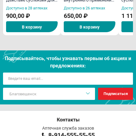
внутреннего 10мл
мята 150мл
внутрь
Доступно в 28 аптеках
Доступно в 26 аптеках
Доступн
пакетики N12
пакеты
900,00 ₽
650,00 ₽
1 110
В корзину
В корзину
Подписывайтесь, чтобы узнавать первым об акцияx и
предложениях:
Подписаться
Контакты
Аптечная служба заказов
8-914-555-55-55