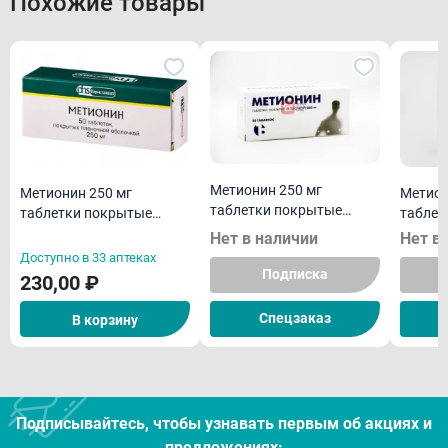
Похожие товары
Метионин 250 мг
Метионин 250 мг
Метион
таблетки покрытые
таблетки покрытые
таблет
пленочной оболочкой
пленочной оболочкой
пленоч
Нет в наличии
Нет в
N50
N50
N50
Доступно в 33 аптеках
Подписка
230,00 ₽
Спецзаказ
В корзину
Подписывайтесь, чтобы узнавать первым об акцияx и
предложениях: