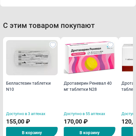
С этим товаром покупают
Белластезин таблетки
Дротаверин Реневал 40
Дротав
N10
мг таблетки N28
таблет
Доступно в 3 аптеках
Доступно в 55 аптеках
Доступн
155,00 ₽
170,00 ₽
120,
В корзину
В корзину