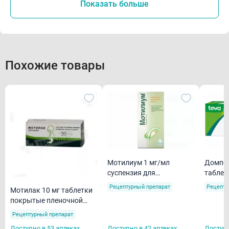
Показать больше
Похожие товары
Мотилиум 1 мг/мл
Домпер
суспензия для
таблет
внутреннего применения
пленоч
Рецептурный препарат
Рецепту
Мотилак 10 мг таблетки
100мл
N30
покрытые пленочной
оболочкой N30
Рецептурный препарат
Доступно в 53 аптеках
Доступно в 42 аптеках
Доступн