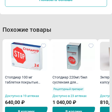
Похожие товары
Стопдиар 100 мг
Стопдиар 220мг/5мл
Энтеро
таблетки покрытые
суспензия для
капсул
пленочной оболочкой
внутреннего применения
Рецептурный препарат
N24
90мл флакон
Доступно в 19 аптеках
Доступно в 23 аптеках
Доступн
640,00 ₽
1 040,00 ₽
810,
В корзину
В корзину