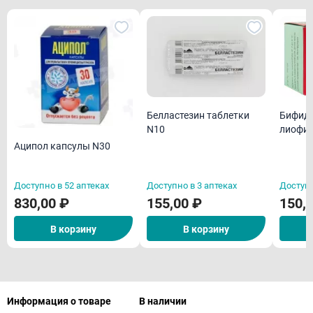
Белластезин таблетки
Бифид
N10
лиофил
пригот
Аципол капсулы N30
для пр
флN10
Доступно в 52 аптеках
Доступно в 3 аптеках
Доступн
830,00 ₽
155,00 ₽
150,
В корзину
В корзину
Информация о товаре
В наличии