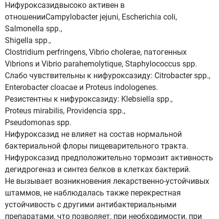
Нифуроксазидвысоко активен в
отношенииCampylobacter jejuni, Escherichia coli,
Salmonella spp.,
Shigella spp.,
Clostridium perfringens, Vibrio cholerae, патогенных
Vibrions и Vibrio parahemolytique, Staphylococcus spp.
Слабо чувствительны к нифуроксазиду: Citrobacter spp.,
Enterobacter cloacae и Proteus indologenes.
Резистентны к нифуроксазиду: Klebsiella spp.,
Proteus mirabilis, Providencia spp.,
Pseudomonas spp.
Нифуроксазид нe влияет на состав нормальной
бактериальной флоры пищеварительного тракта.
Нифуроксазид предположительно тормозит активность
дегидрогеназ и синтез белков в клетках бактерий.
Не вызывает возникновения лекарственно-устойчивых
штаммов, не наблюдалась также перекрестная
устойчивость с другими антибактериальными
препаратами, что позволяет, при необходимости, при