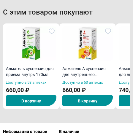
С этим товаром покупают
Алмагель суспензия для
Алмагель А суспензия
Алмаге
приема внутрь 170мл
для внутреннего
для вн
применения 170мл
примен
Доступно в 53 аптеках
Доступно в 53 аптеках
Доступн
пакети
660,00 ₽
660,00 ₽
740,
В корзину
В корзину
Информация о товаре
В наличии