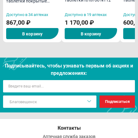
таблетки п/пл об N112
таблет
таблетки покрытые
пленочной оболочкой
N112
Доступно в 34 аптеках
Доступно в 19 аптеках
Доступн
867,00 ₽
1 170,00 ₽
600,
В корзину
В корзину
Подписывайтесь, чтобы узнавать первым об акцияx и
предложениях:
Подписаться
Контакты
Аптечная служба заказов