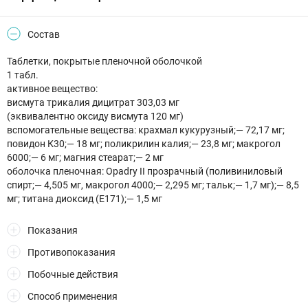
Состав
Таблетки, покрытые пленочной оболочкой
1 табл.
активное вещество:
висмута трикалия дицитрат 303,03 мг
(эквивалентно оксиду висмута 120 мг)
вспомогательные вещества: крахмал кукурузный;— 72,17 мг;
повидон К30;— 18 мг; поликрилин калия;— 23,8 мг; макрогол
6000;— 6 мг; магния стеарат;— 2 мг
оболочка пленочная: Opadry II прозрачный (поливиниловый
спирт;— 4,505 мг, макрогол 4000;— 2,295 мг; тальк;— 1,7 мг);— 8,5
мг; титана диоксид (Е171);— 1,5 мг
Показания
Противопоказания
Побочные действия
Способ применения