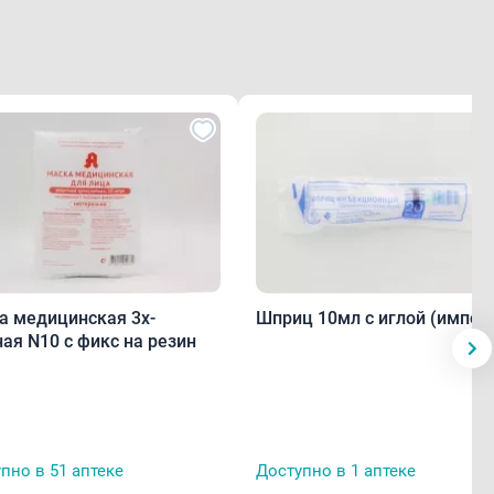
я 3х-
Шприц 10мл с иглой (импорт
ая N10 с фикс на резин
пно в 51 аптеке
Доступно в 1 аптеке