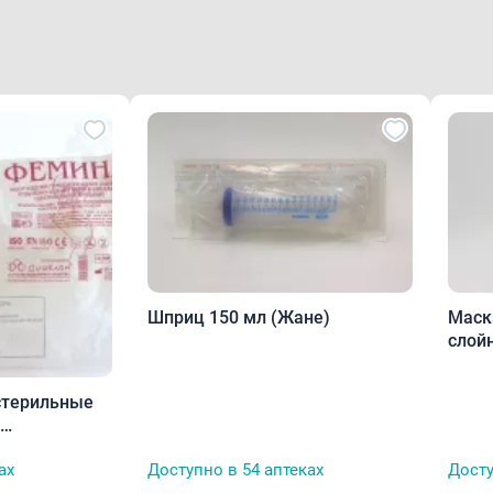
Шприц 150 мл (Жане)
Маска медицинска
слойн
стерильные
атель/ложка
ах
Доступно в 54 аптеках
Досту