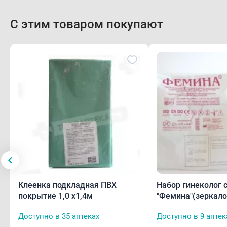
С этим товаром покупают
Клеенка подкладная ПВХ
Набор гинеколог 
покрытие 1,0 х1,4м
"Фемина"(зеркало
р.М,перч,салф,шп
Доступно в 35 аптеках
Доступно в 9 аптек
Фолькмана)