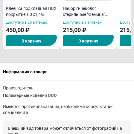
Клеенка подкладная ПВХ
Набор гинеколог
покрытие 1,0 х1,4м
стерильные "Фемина"
(зеркало
Доступно в 36 аптеках
Доступно в 9 аптеках
Доступн
р.М,перч,салф,шпатель/
450,00 ₽
215,00 ₽
215,
ложка Фолькмана)
В корзину
В корзину
Информация о товаре
Производитель:
Полимерные изделия ООО
Имеются противопаказания, необходима консультация
специалиста
Внешний вид товара может отличаться от фотографий на