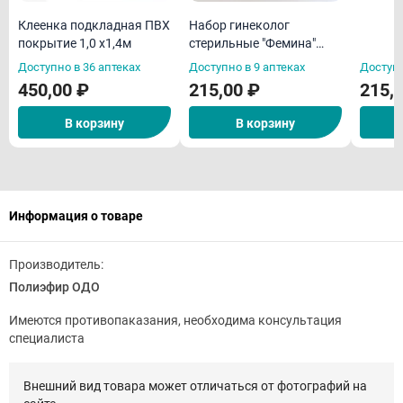
Клеенка подкладная ПВХ
Набор гинеколог
покрытие 1,0 х1,4м
стерильные "Фемина"
(зеркало
Доступно в 36 аптеках
Доступно в 9 аптеках
Доступн
р.М,перч,салф,шпатель/
450,00 ₽
215,00 ₽
215,
ложка Фолькмана)
В корзину
В корзину
Информация о товаре
Производитель:
Полиэфир ОДО
Имеются противопаказания, необходима консультация
специалиста
Внешний вид товара может отличаться от фотографий на