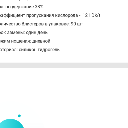
лагосодержание 38%
оэффициент пропускания кислорода - 121 Dk/t
оличество блистеров в упаковке: 90 шт
рок замены: один день
ежим ношения: дневной
атериал: силикон-гидрогель