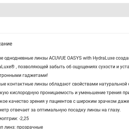
сание
е однодневные линзы ACUVUE OASYS with HydraLuxe созд
aLuxe® , позволяющей забыть об ощущениях сухости и уст
тронными гаджетами!
ые контактные линзы обладают свойствами натуральной сл
кую кислородную проницаемость и уменьшение трения при
кое качество зрения у пациентов с широким зрачком даже
етр отвечает за оптимальную посадку линзы на глазу.
оптрии: -2,25
ип линз: прозрачные