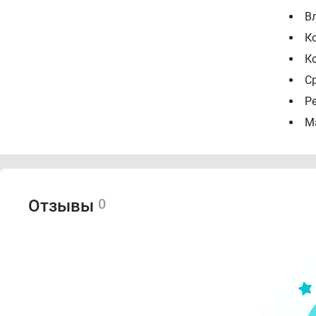
В
К
К
С
Р
М
0
Отзывы