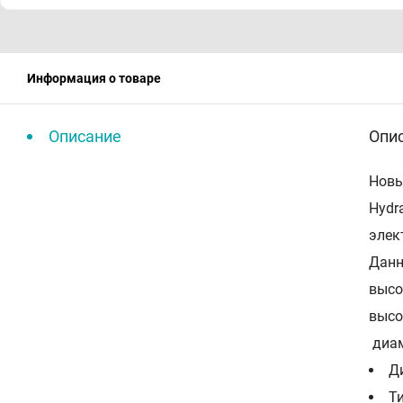
Информация о товаре
Описание
Опи
Новы
Hydr
элек
Данн
высо
высо
диам
Ди
Т