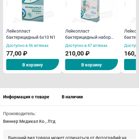
Лейкопласт
Лейкопласт
Лейкоп
бактерицидный 6х10 N1
бактерицидный набор
бактер
N20 Верофарм
Вероф
Доступно в 56 аптеках
Доступно в 47 аптеках
Доступн
77,00 ₽
210,00 ₽
160,
В корзину
В корзину
Информация о товаре
В наличии
Производитель:
Виннер Медикал Ко., Лтд
Внешний вид товара может отличаться от фотографий на