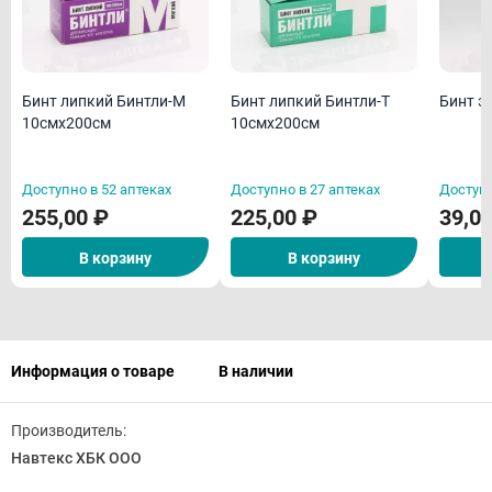
Бинт липкий Бинтли-М
Бинт липкий Бинтли-Т
Бинт э
10смх200см
10смх200см
Доступно в 52 аптеках
Доступно в 27 аптеках
Доступн
255,00 ₽
225,00 ₽
39,0
В корзину
В корзину
Информация о товаре
В наличии
Производитель:
Навтекс ХБК ООО