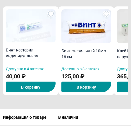
Бинт нестерил
Бинт стерильный 10м х
Клей Б
индивидуальная
16 см
наружн
упаковка 5м х 10 см
15 г
Доступно в 4 аптеках
Доступно в 3 аптеках
Доступн
40,00 ₽
125,00 ₽
365,
В корзину
В корзину
Информация о товаре
В наличии