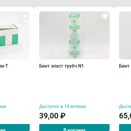
ли-Т
Бинт эласт трубч N1
Бинт 
ках
Доступно в 14 аптеках
Досту
39,00 ₽
65,
ину
В корзину