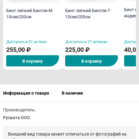
Бинт н
Бинт липкий Бинтли-М
Бинт липкий Бинтли-Т
индиви
10смх200см
10смх200см
Доступно в 51 аптеке
Доступно в 27 аптеках
Доступн
255,00 ₽
225,00 ₽
40,0
В корзину
В корзину
Информация о товаре
В наличии
Производитель:
Русвата ООО
Внешний вид товара может отличаться от фотографий на