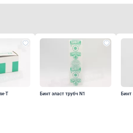
ли-Т
Бинт эласт трубч N1
Бинт 