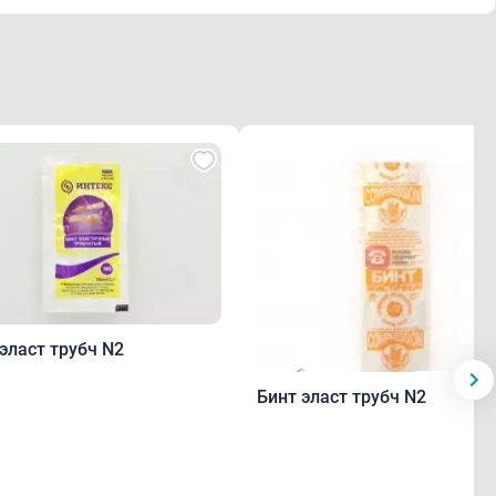
эласт трубч N2
Бинт эласт трубч N2