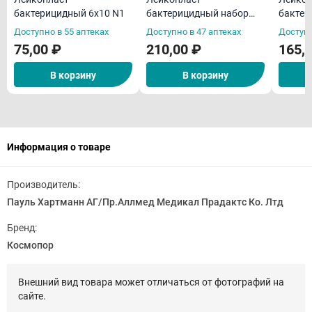
бактерицидный 6х10 N1
бактерицидный набор
бактер
N20 Верофарм
Вероф
Доступно в 55 аптеках
Доступно в 47 аптеках
Доступн
75,00 ₽
210,00 ₽
165,
В корзину
В корзину
Информация о товаре
Производитель:
Пауль Хартманн АГ/Пр.Аллмед Медикал Прадактс Ко. Лтд
Бренд:
Космопор
Внешний вид товара может отличаться от фотографий на
сайте.