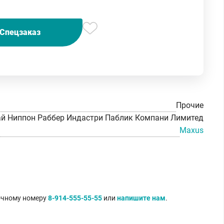
Спецзаказ
Прочие
ай Ниппон Раббер Индастри Паблик Компани Лимитед
Maxus
точному номеру
8-914-555-55-55
или
напишите нам
.