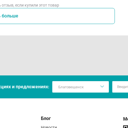
 отзыв, если купили этот товар
ь больше
кцияx и предложениях:
Блог
М
Новости