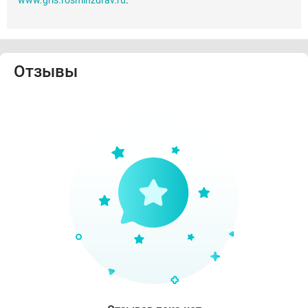
www.grls.rosminzdrav.ru
.
Отзывы