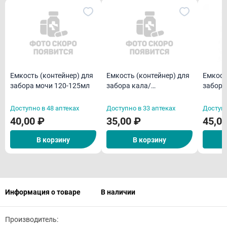
Емкост
Емкость (контейнер) для
Емкость (контейнер) для
забора
забора мочи 120-125мл
забора кала/
биомат
биоматериалов
Доступно в 48 аптеках
Доступно в 33 аптеках
Доступн
40,00 ₽
35,00 ₽
45,0
В корзину
В корзину
Информация о товаре
В наличии
Производитель: